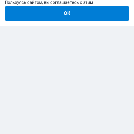
Пользуясь сайтом, вы соглашаетесь с этим
ОК
8-800-555-22-41
Демо Catapulto
Для кого
Тарифы
Информация
О компании
192012, Санкт-Петербург, пр. Обуховской Обороны, 120Б
© Catapulto 2013-
2026