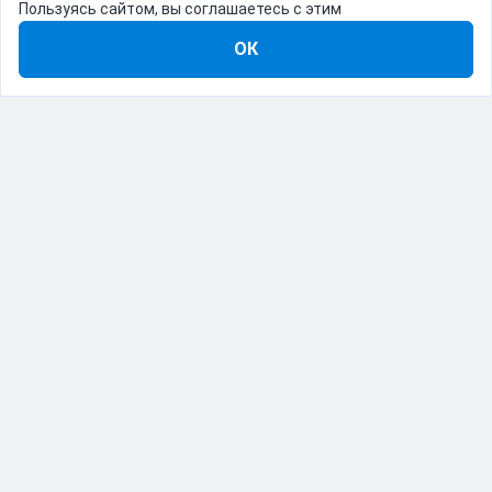
Пользуясь сайтом, вы соглашаетесь с этим
ОК
8-800-555-22-41
Демо Catapulto
Для кого
Тарифы
Информация
О компании
192012, Санкт-Петербург, пр. Обуховской Обороны, 120Б
© Catapulto 2013-
2026