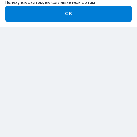
Пользуясь сайтом, вы соглашаетесь с этим
ОК
8-800-555-22-41
Демо Catapulto
Для кого
Тарифы
Информация
О компании
192012, Санкт-Петербург, пр. Обуховской Обороны, 120Б
© Catapulto 2013-
2026