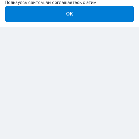
Пользуясь сайтом, вы соглашаетесь с этим
ОК
8-800-555-22-41
Демо Catapulto
Для кого
Тарифы
Информация
О компании
192012, Санкт-Петербург, пр. Обуховской Обороны, 120Б
© Catapulto 2013-
2026