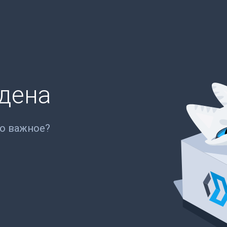
йдена
то важное?