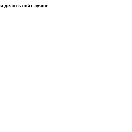
 и делать сайт лучше
Информация
О компании
Новости
Что такое Catapulto
Частые вопросы
Службы доставки
Реферальная программа
Нам доверяют
Публичная оферта
Кейсы
Политика обработки
Блог
персональных данных
Контакты
т-Петербург, пр. Обуховской Обороны, 120Б