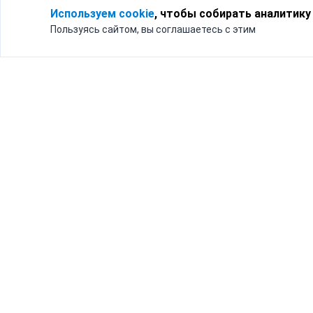
Используем cookie
, чтобы собирать аналитику
Пользуясь сайтом, вы соглашаетесь с этим
Для кого
Тарифы
Бизнесу
Доставка по России
Частным лицам
Интернет-магазинам
Доставка для бизнеса
192012, Санк
и интернет-магазинов