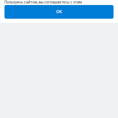
Пользуясь сайтом, вы соглашаетесь с этим
ОК
8-800-555-22-41
Демо Catapulto
Для кого
Тарифы
Информация
О компании
192012, Санкт-Петербург, пр. Обуховской Обороны, 120Б
© Catapulto 2013-
2026