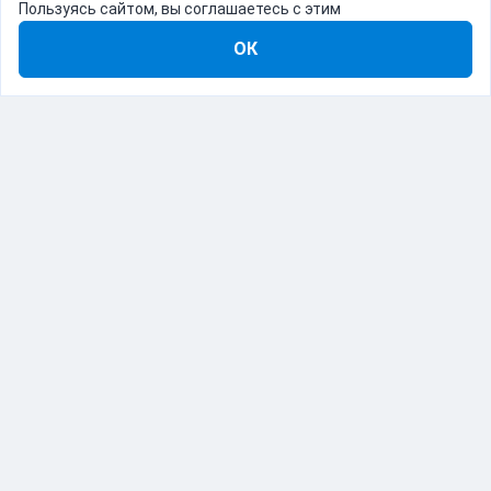
Пользуясь сайтом, вы соглашаетесь с этим
ОК
8-800-555-22-41
Демо Catapulto
Для кого
Тарифы
Информация
О компании
192012, Санкт-Петербург, пр. Обуховской Обороны, 120Б
© Catapulto 2013-
2026