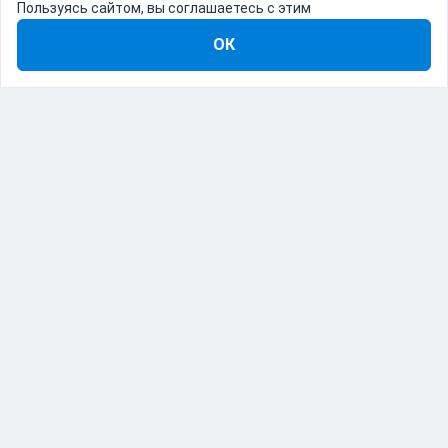
Пользуясь сайтом, вы соглашаетесь с этим
ОК
8-800-555-22-41
Демо Catapulto
Для кого
Тарифы
Информация
О компании
192012, Санкт-Петербург, пр. Обуховской Обороны, 120Б
© Catapulto 2013-
2026