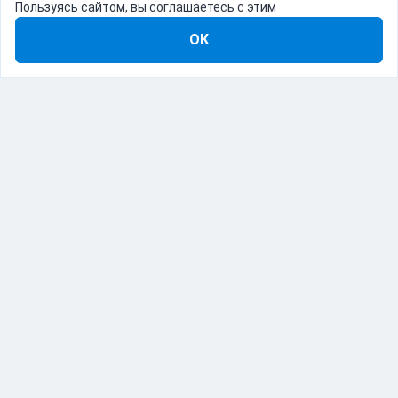
Пользуясь сайтом, вы соглашаетесь с этим
ОК
8-800-555-22-41
Демо Catapulto
Для кого
Тарифы
Информация
О компании
192012, Санкт-Петербург, пр. Обуховской Обороны, 120Б
© Catapulto 2013-
2026