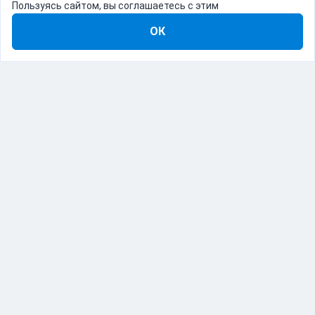
Пользуясь сайтом, вы соглашаетесь с этим
ОК
8-800-555-22-41
Демо Catapulto
Для кого
Тарифы
Информация
О компании
192012, Санкт-Петербург, пр. Обуховской Обороны, 120Б
© Catapulto 2013-
2026