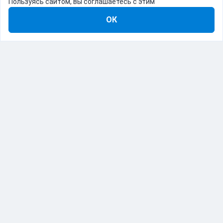
Пользуясь сайтом, вы соглашаетесь с этим
ОК
8-800-555-22-41
Демо Catapulto
Для кого
Тарифы
Информация
О компании
192012, Санкт-Петербург, пр. Обуховской Обороны, 120Б
© Catapulto 2013-
2026