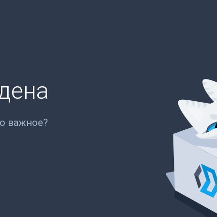
йдена
то важное?