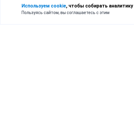
Используем cookie
, чтобы собирать аналитику
Пользуясь сайтом, вы соглашаетесь с этим
Для кого
Тарифы
Бизнесу
Доставка по России
Частным лицам
Интернет-магазинам
Доставка для бизнеса
192012, Санк
и интернет-магазинов