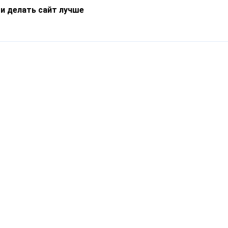
 и делать сайт лучше
Информация
О компании
Новости
Что такое Catapulto
Частые вопросы
Службы доставки
Реферальная программа
Нам доверяют
Публичная оферта
Кейсы
Политика обработки
Блог
персональных данных
Контакты
т-Петербург, пр. Обуховской Обороны, 120Б