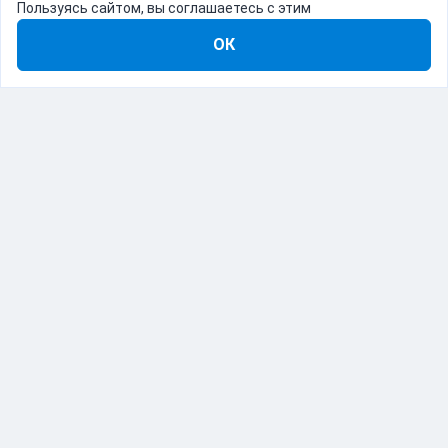
Пользуясь сайтом, вы соглашаетесь с этим
ОК
8-800-555-22-41
Демо Catapulto
Для кого
Тарифы
Информация
О компании
192012, Санкт-Петербург, пр. Обуховской Обороны, 120Б
© Catapulto 2013-
2026