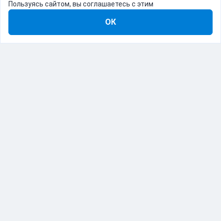
Пользуясь сайтом, вы соглашаетесь с этим
ОК
8-800-555-22-41
Демо Catapulto
Для кого
Тарифы
Информация
О компании
192012, Санкт-Петербург, пр. Обуховской Обороны, 120Б
© Catapulto 2013-
2026