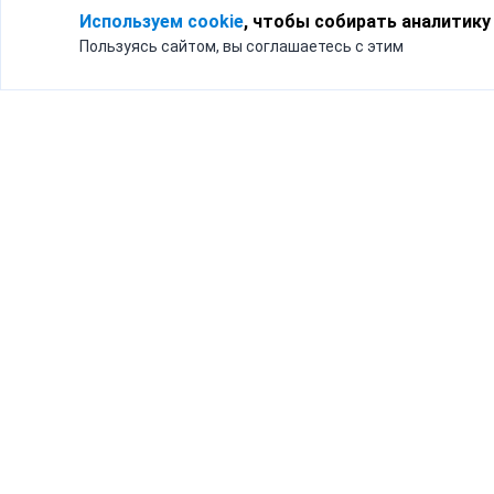
Используем cookie
, чтобы собирать аналитику
Пользуясь сайтом, вы соглашаетесь с этим
Для кого
Тарифы
Бизнесу
Доставка по России
Частным лицам
Интернет-магазинам
Доставка для бизнеса
192012, Санк
и интернет-магазинов