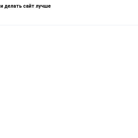
 и делать сайт лучше
Информация
О компании
Новости
Что такое Catapulto
Частые вопросы
Службы доставки
Реферальная программа
Нам доверяют
Публичная оферта
Кейсы
Политика обработки
Блог
персональных данных
Контакты
т-Петербург, пр. Обуховской Обороны, 120Б