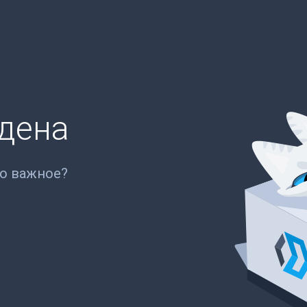
йдена
то важное?