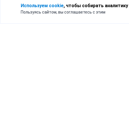
Используем cookie
, чтобы собирать аналитику
Пользуясь сайтом, вы соглашаетесь с этим
Для кого
Тарифы
Бизнесу
Доставка по России
Частным лицам
Интернет-магазинам
Доставка для бизнеса
192012, Санк
и интернет-магазинов