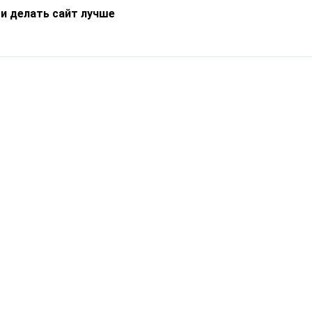
 и делать сайт лучше
Информация
О компании
Новости
Что такое Catapulto
Частые вопросы
Службы доставки
Реферальная программа
Нам доверяют
Публичная оферта
Кейсы
Политика обработки
Блог
персональных данных
Контакты
т-Петербург, пр. Обуховской Обороны, 120Б