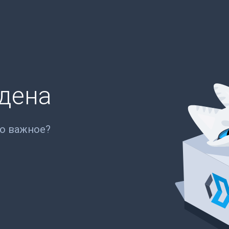
йдена
то важное?