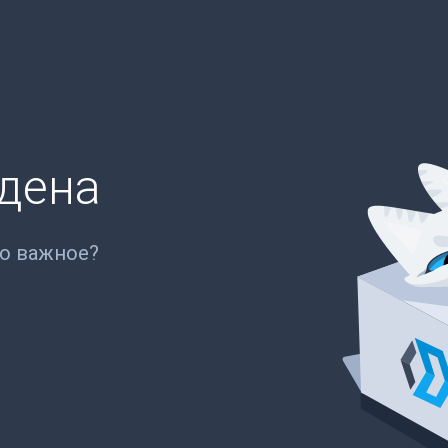
йдена
то важное?