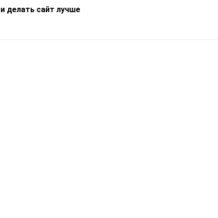
 и делать сайт лучше
Информация
О компании
Новости
Что такое Catapulto
Частые вопросы
Службы доставки
Реферальная программа
Нам доверяют
Публичная оферта
Кейсы
Политика обработки
Блог
персональных данных
Контакты
т-Петербург, пр. Обуховской Обороны, 120Б