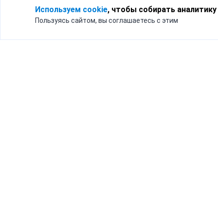
Используем cookie
, чтобы собирать аналитику
Пользуясь сайтом, вы соглашаетесь с этим
Для кого
Тарифы
Бизнесу
Доставка по России
Частным лицам
Интернет-магазинам
Доставка для бизнеса
192012, Санк
и интернет-магазинов