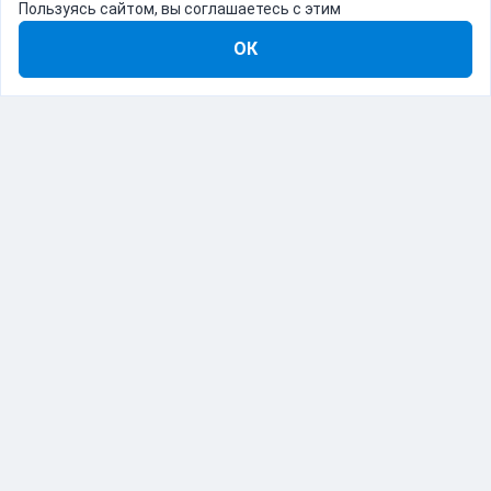
Пользуясь сайтом, вы соглашаетесь с этим
ОК
8-800-555-22-41
Демо Catapulto
Для кого
Тарифы
Информация
О компании
192012, Санкт-Петербург, пр. Обуховской Обороны, 120Б
© Catapulto 2013-
2026