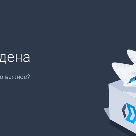
йдена
то важное?