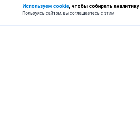
Используем cookie
, чтобы собирать аналитику
Пользуясь сайтом, вы соглашаетесь с этим
Для кого
Тарифы
Бизнесу
Доставка по России
Частным лицам
Интернет-магазинам
Доставка для бизнеса
192012, Санк
и интернет-магазинов