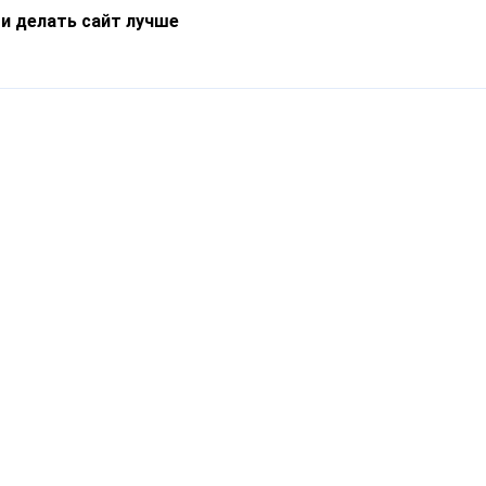
 и делать сайт лучше
Информация
О компании
Новости
Что такое Catapulto
Частые вопросы
Службы доставки
Реферальная программа
Нам доверяют
Публичная оферта
Кейсы
Политика обработки
Блог
персональных данных
Контакты
т-Петербург, пр. Обуховской Обороны, 120Б