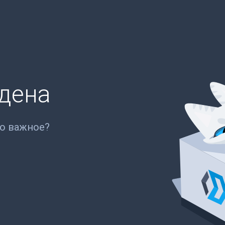
йдена
то важное?