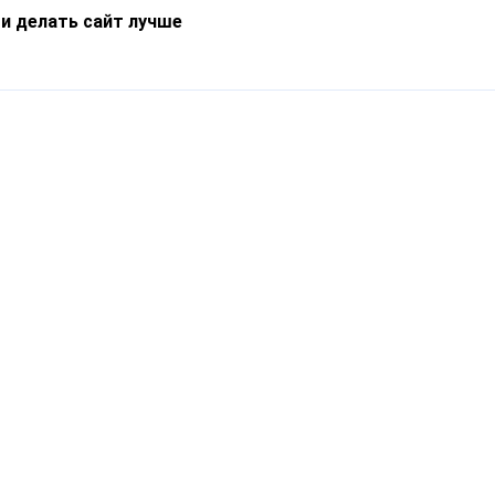
 и делать сайт лучше
Информация
О компании
Новости
Что такое Catapulto
Частые вопросы
Службы доставки
Реферальная программа
Нам доверяют
Публичная оферта
Кейсы
Политика обработки
Блог
персональных данных
Контакты
т-Петербург, пр. Обуховской Обороны, 120Б