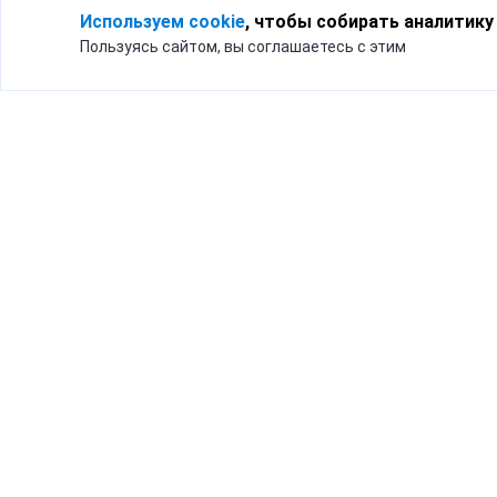
Используем cookie
, чтобы собирать аналитику
Пользуясь сайтом, вы соглашаетесь с этим
Для кого
Тарифы
Бизнесу
Доставка по России
Частным лицам
Интернет-магазинам
Доставка для бизнеса
192012, Санк
и интернет-магазинов