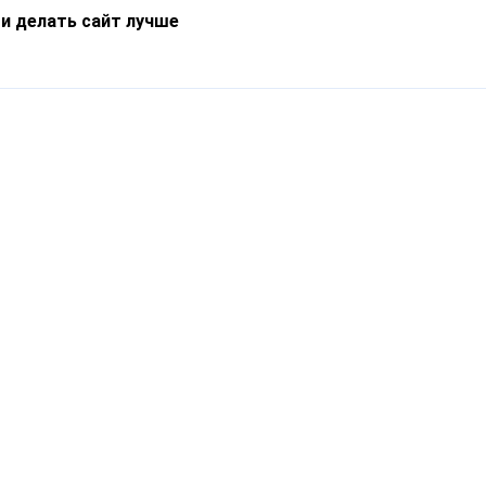
 и делать сайт лучше
Информация
О компании
Новости
Что такое Catapulto
Частые вопросы
Службы доставки
Реферальная программа
Нам доверяют
Публичная оферта
Кейсы
Политика обработки
Блог
персональных данных
Контакты
т-Петербург, пр. Обуховской Обороны, 120Б