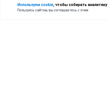
Используем cookie
, чтобы собирать аналитику
Пользуясь сайтом, вы соглашаетесь с этим
Для кого
Тарифы
Бизнесу
Доставка по России
Частным лицам
Интернет-магазинам
Доставка для бизнеса
192012, Санк
и интернет-магазинов