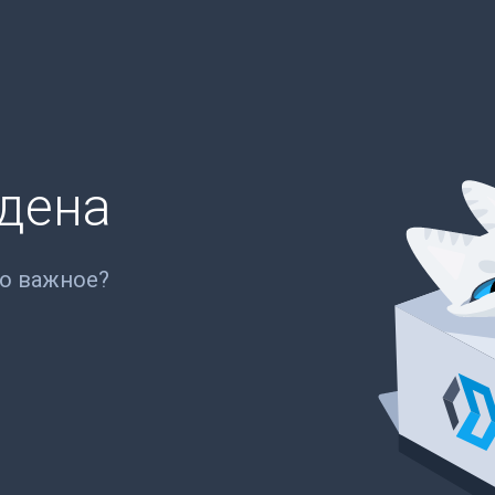
йдена
то важное?