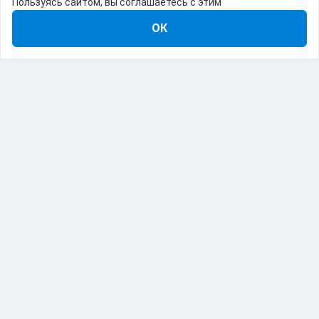
Пользуясь сайтом, вы соглашаетесь с этим
ОК
8-800-555-22-41
Демо Catapulto
Для кого
Тарифы
Информация
О компании
192012, Санкт-Петербург, пр. Обуховской Обороны, 120Б
© Catapulto 2013-
2026