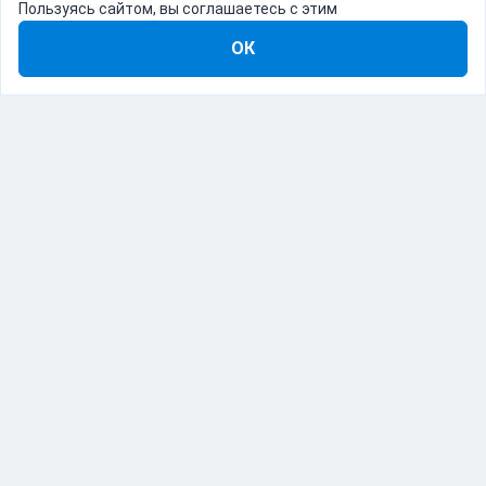
Пользуясь сайтом, вы соглашаетесь с этим
ОК
8-800-555-22-41
Демо Catapulto
Для кого
Тарифы
Информация
О компании
192012, Санкт-Петербург, пр. Обуховской Обороны, 120Б
© Catapulto 2013-
2026