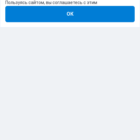
Пользуясь сайтом, вы соглашаетесь с этим
ОК
8-800-555-22-41
Демо Catapulto
Для кого
Тарифы
Информация
О компании
192012, Санкт-Петербург, пр. Обуховской Обороны, 120Б
© Catapulto 2013-
2026