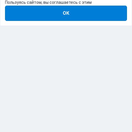
Пользуясь сайтом, вы соглашаетесь с этим
ОК
8-800-555-22-41
Демо Catapulto
Для кого
Тарифы
Информация
О компании
192012, Санкт-Петербург, пр. Обуховской Обороны, 120Б
© Catapulto 2013-
2026