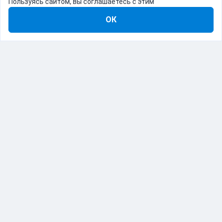
Пользуясь сайтом, вы соглашаетесь с этим
ОК
8-800-555-22-41
Демо Catapulto
Для кого
Тарифы
Информация
О компании
192012, Санкт-Петербург, пр. Обуховской Обороны, 120Б
© Catapulto 2013-
2026