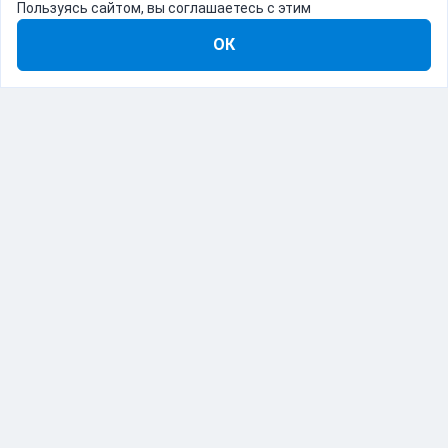
Пользуясь сайтом, вы соглашаетесь с этим
ОК
8-800-555-22-41
Демо Catapulto
Для кого
Тарифы
Информация
О компании
192012, Санкт-Петербург, пр. Обуховской Обороны, 120Б
© Catapulto 2013-
2026