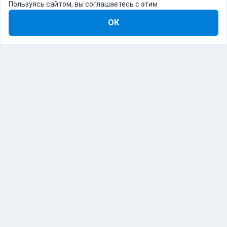
Пользуясь сайтом, вы соглашаетесь с этим
ОК
8-800-555-22-41
Демо Catapulto
Для кого
Тарифы
Информация
О компании
192012, Санкт-Петербург, пр. Обуховской Обороны, 120Б
© Catapulto 2013-
2026