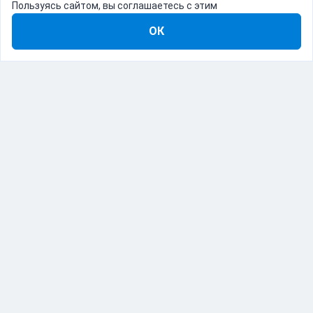
Пользуясь сайтом, вы соглашаетесь с этим
ОК
8-800-555-22-41
Демо Catapulto
Для кого
Тарифы
Информация
О компании
192012, Санкт-Петербург, пр. Обуховской Обороны, 120Б
© Catapulto 2013-
2026