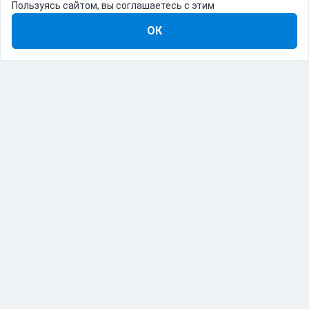
Пользуясь сайтом, вы соглашаетесь с этим
ОК
8-800-555-22-41
Демо Catapulto
Для кого
Тарифы
Информация
О компании
192012, Санкт-Петербург, пр. Обуховской Обороны, 120Б
© Catapulto 2013-
2026