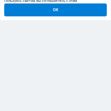
Пользуясь сайтом, вы соглашаетесь с этим
ОК
8-800-555-22-41
Демо Catapulto
Для кого
Тарифы
Информация
О компании
192012, Санкт-Петербург, пр. Обуховской Обороны, 120Б
© Catapulto 2013-
2026