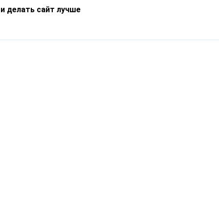
 и делать сайт лучше
Информация
О компании
Новости
Что такое Catapulto
Частые вопросы
Службы доставки
Реферальная программа
Нам доверяют
Публичная оферта
Кейсы
Политика обработки
Блог
персональных данных
Контакты
т-Петербург, пр. Обуховской Обороны, 120Б