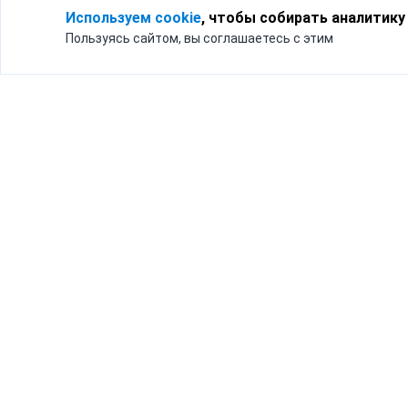
Используем cookie
, чтобы собирать аналитику
Пользуясь сайтом, вы соглашаетесь с этим
Для кого
Тарифы
Бизнесу
Доставка по России
Частным лицам
Интернет-магазинам
Доставка для бизнеса
192012, Санк
и интернет-магазинов