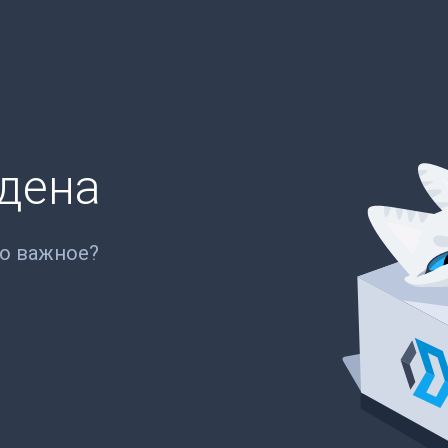
йдена
то важное?