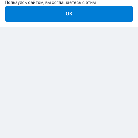
Пользуясь сайтом, вы соглашаетесь с этим
ОК
8-800-555-22-41
Демо Catapulto
Для кого
Тарифы
Информация
О компании
192012, Санкт-Петербург, пр. Обуховской Обороны, 120Б
© Catapulto 2013-
2026