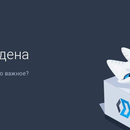
йдена
то важное?