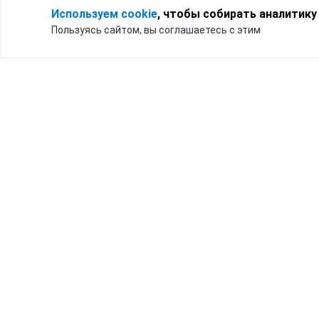
Используем cookie
, чтобы собирать аналитику
Пользуясь сайтом, вы соглашаетесь с этим
Для кого
Тарифы
Бизнесу
Доставка по России
Частным лицам
Интернет-магазинам
Доставка для бизнеса
192012, Санк
и интернет-магазинов