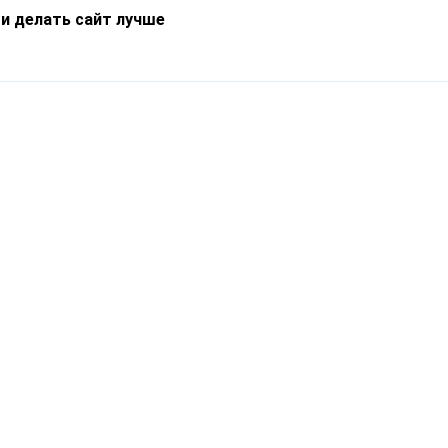
 и делать сайт лучше
Информация
О компании
Новости
Что такое Catapulto
Частые вопросы
Службы доставки
Реферальная программа
Нам доверяют
Публичная оферта
Кейсы
Политика обработки
Блог
персональных данных
Контакты
т-Петербург, пр. Обуховской Обороны, 120Б