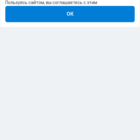
Пользуясь сайтом, вы соглашаетесь с этим
ОК
8-800-555-22-41
Демо Catapulto
Для кого
Тарифы
Информация
О компании
192012, Санкт-Петербург, пр. Обуховской Обороны, 120Б
© Catapulto 2013-
2026