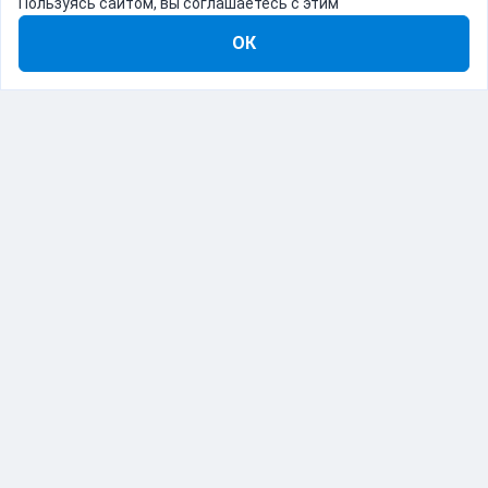
Пользуясь сайтом, вы соглашаетесь с этим
ОК
8-800-555-22-41
Демо Catapulto
Для кого
Тарифы
Информация
О компании
192012, Санкт-Петербург, пр. Обуховской Обороны, 120Б
© Catapulto 2013-
2026