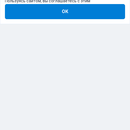
Пользуясь сайтом, вы соглашаетесь с этим
ОК
8-800-555-22-41
Демо Catapulto
Для кого
Тарифы
Информация
О компании
192012, Санкт-Петербург, пр. Обуховской Обороны, 120Б
© Catapulto 2013-
2026