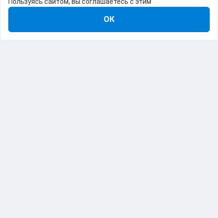
Пользуясь сайтом, вы соглашаетесь с этим
ОК
8-800-555-22-41
Демо Catapulto
Для кого
Тарифы
Информация
О компании
192012, Санкт-Петербург, пр. Обуховской Обороны, 120Б
© Catapulto 2013-
2026