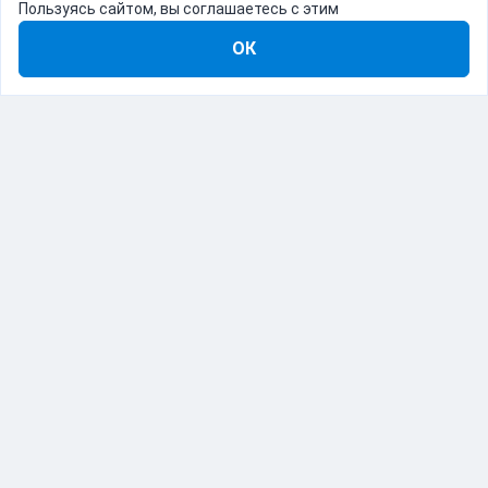
Пользуясь сайтом, вы соглашаетесь с этим
ОК
8-800-555-22-41
Демо Catapulto
Для кого
Тарифы
Информация
О компании
192012, Санкт-Петербург, пр. Обуховской Обороны, 120Б
© Catapulto 2013-
2026