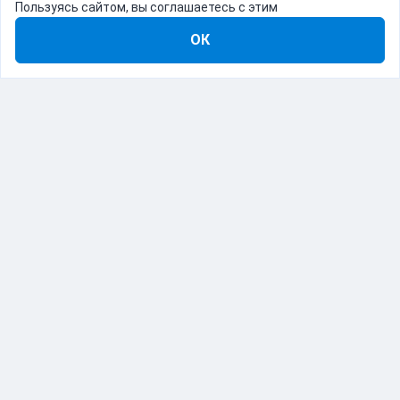
Пользуясь сайтом, вы соглашаетесь с этим
ОК
8-800-555-22-41
Демо Catapulto
Для кого
Тарифы
Информация
О компании
192012, Санкт-Петербург, пр. Обуховской Обороны, 120Б
© Catapulto 2013-
2026