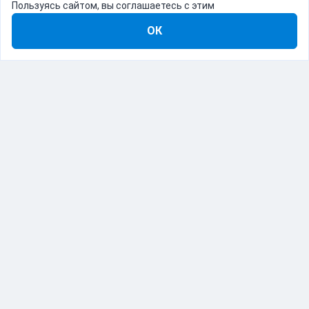
Пользуясь сайтом, вы соглашаетесь с этим
ОК
8-800-555-22-41
Демо Catapulto
Для кого
Тарифы
Информация
О компании
192012, Санкт-Петербург, пр. Обуховской Обороны, 120Б
© Catapulto 2013-
2026