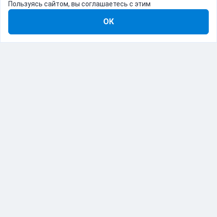
Пользуясь сайтом, вы соглашаетесь с этим
ОК
8-800-555-22-41
Демо Catapulto
Для кого
Тарифы
Информация
О компании
192012, Санкт-Петербург, пр. Обуховской Обороны, 120Б
© Catapulto 2013-
2026