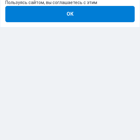
Пользуясь сайтом, вы соглашаетесь с этим
ОК
8-800-555-22-41
Демо Catapulto
Для кого
Тарифы
Информация
О компании
192012, Санкт-Петербург, пр. Обуховской Обороны, 120Б
© Catapulto 2013-
2026