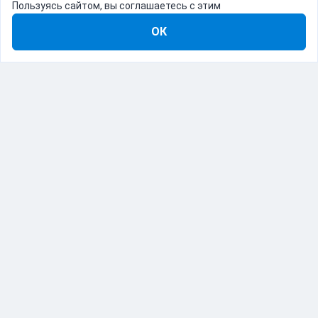
Пользуясь сайтом, вы соглашаетесь с этим
ОК
8-800-555-22-41
Демо Catapulto
Для кого
Тарифы
Информация
О компании
192012, Санкт-Петербург, пр. Обуховской Обороны, 120Б
© Catapulto 2013-
2026