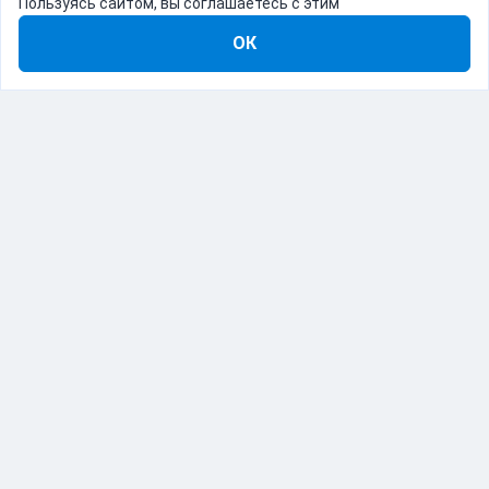
Пользуясь сайтом, вы соглашаетесь с этим
ОК
8-800-555-22-41
Демо Catapulto
Для кого
Тарифы
Информация
О компании
192012, Санкт-Петербург, пр. Обуховской Обороны, 120Б
© Catapulto 2013-
2026