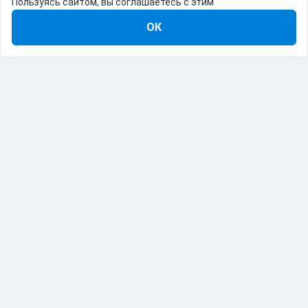
Пользуясь сайтом, вы соглашаетесь с этим
ОК
8-800-555-22-41
Демо Catapulto
Для кого
Тарифы
Информация
О компании
192012, Санкт-Петербург, пр. Обуховской Обороны, 120Б
© Catapulto 2013-
2026