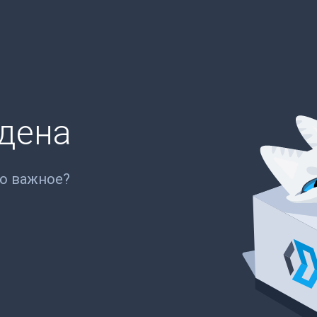
йдена
то важное?