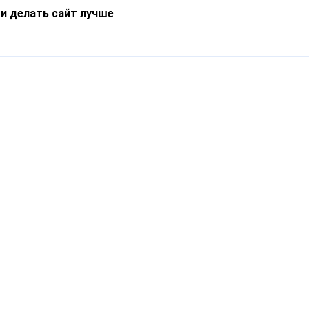
 и делать сайт лучше
Информация
О компании
Новости
Что такое Catapulto
Частые вопросы
Службы доставки
Реферальная программа
Нам доверяют
Публичная оферта
Кейсы
Политика обработки
Блог
персональных данных
Контакты
т-Петербург, пр. Обуховской Обороны, 120Б