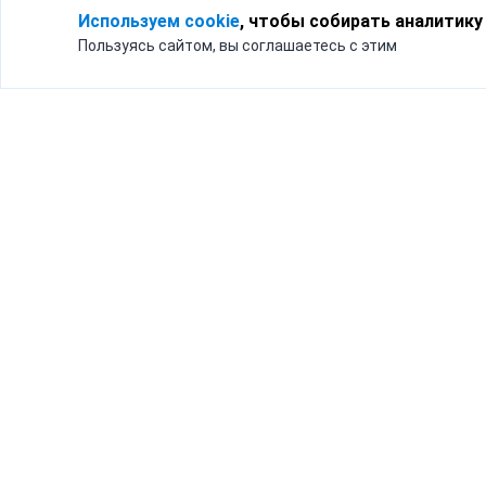
Используем cookie
, чтобы собирать аналитику
Пользуясь сайтом, вы соглашаетесь с этим
Для кого
Тарифы
Бизнесу
Доставка по России
Частным лицам
Интернет-магазинам
Доставка для бизнеса
192012, Санк
и интернет-магазинов