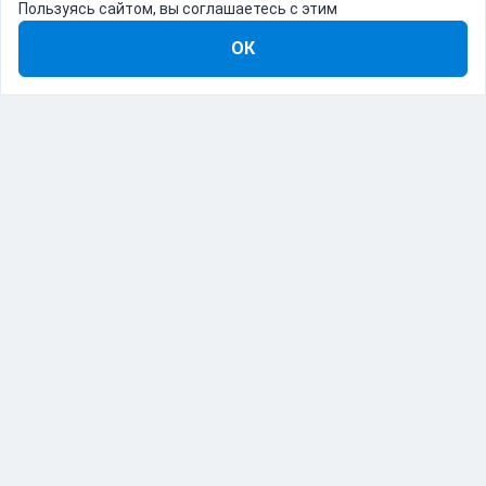
Пользуясь сайтом, вы соглашаетесь с этим
ОК
8-800-555-22-41
Демо Catapulto
Для кого
Тарифы
Информация
О компании
192012, Санкт-Петербург, пр. Обуховской Обороны, 120Б
© Catapulto 2013-
2026