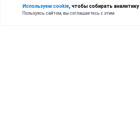
Используем cookie
, чтобы собирать аналитику
Пользуясь сайтом, вы соглашаетесь с этим
Для кого
Тарифы
Бизнесу
Доставка по России
Частным лицам
Интернет-магазинам
Доставка для бизнеса
192012, Санк
и интернет-магазинов