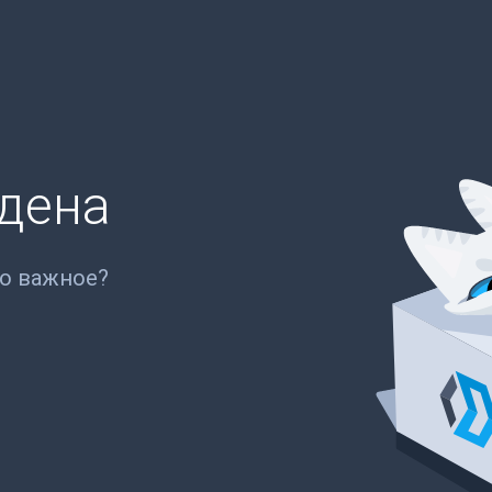
йдена
то важное?