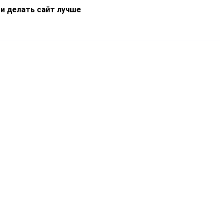
 и делать сайт лучше
Информация
О компании
Новости
Что такое Catapulto
Частые вопросы
Службы доставки
Реферальная программа
Нам доверяют
Публичная оферта
Кейсы
Политика обработки
Блог
персональных данных
Контакты
т-Петербург, пр. Обуховской Обороны, 120Б