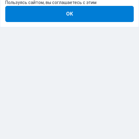
Пользуясь сайтом, вы соглашаетесь с этим
ОК
8-800-555-22-41
Демо Catapulto
Для кого
Тарифы
Информация
О компании
192012, Санкт-Петербург, пр. Обуховской Обороны, 120Б
© Catapulto 2013-
2026